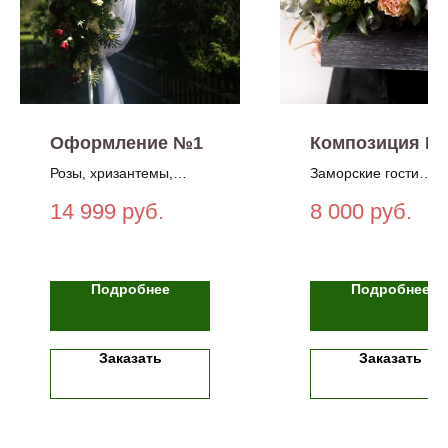
Оформление №1
Композиция №
Розы, хризантемы,
Заморские гости
природный материал
При заказе просим
14 999
руб.
8 000
руб.
уточнять наличие
представленных на
фото фруктов!
Подробнее
Подробнее
Заказать
Заказать