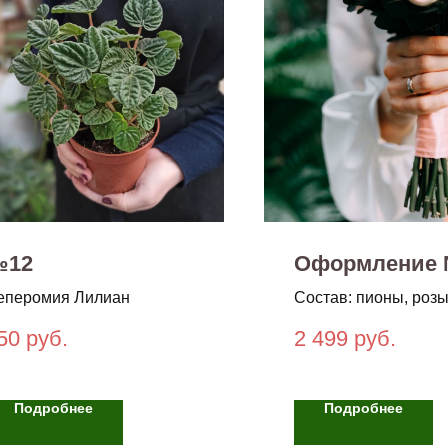
№12
Оформление 
еперомия Лилиан
Состав: пионы, розы
эустома, эвкалипт
50
руб.
2 499
руб.
Подробнее
Подробнее