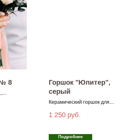
№ 8
Горшок "Юпитер",
серый
,
Керамический горшок для
комнатный растений
1 250
руб.
Подробнее